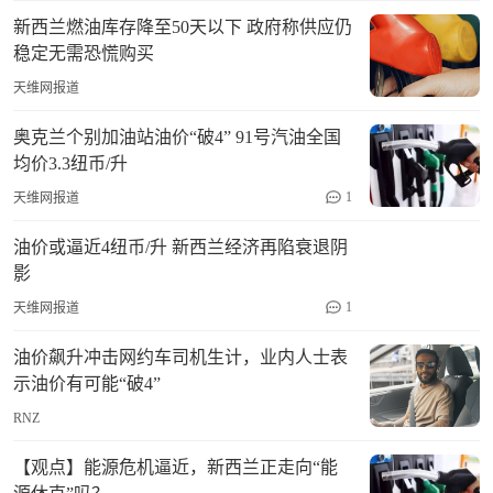
新西兰燃油库存降至50天以下 政府称供应仍
稳定无需恐慌购买
天维网报道
奥克兰个别加油站油价“破4” 91号汽油全国
均价3.3纽币/升
1
天维网报道
油价或逼近4纽币/升 新西兰经济再陷衰退阴
影
1
天维网报道
油价飙升冲击网约车司机生计，业内人士表
示油价有可能“破4”
RNZ
【观点】能源危机逼近，新西兰正走向“能